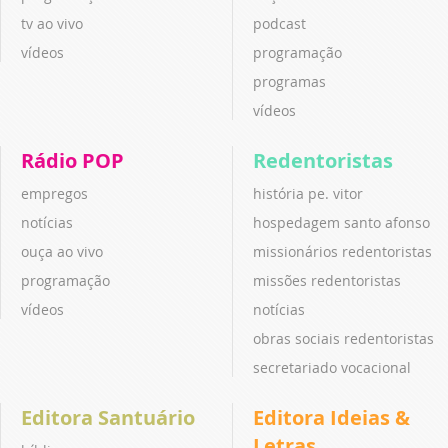
tv ao vivo
podcast
vídeos
programação
programas
vídeos
Rádio POP
Redentoristas
empregos
história pe. vitor
notícias
hospedagem santo afonso
ouça ao vivo
missionários redentoristas
programação
missões redentoristas
vídeos
notícias
obras sociais redentoristas
secretariado vocacional
Editora Santuário
Editora Ideias &
Letras