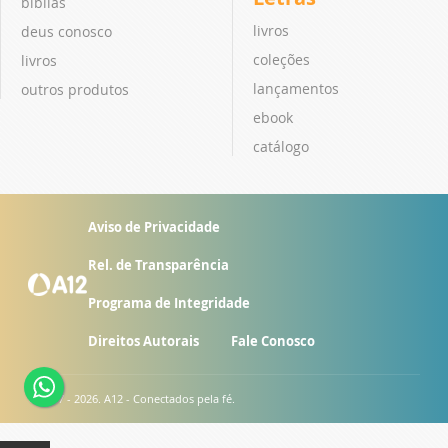
bíblias
livros
deus conosco
coleções
livros
lançamentos
outros produtos
ebook
catálogo
Aviso de Privacidade
Rel. de Transparência
Programa de Integridade
Direitos Autorais
Fale Conosco
© 2007 - 2026. A12 - Conectados pela fé.