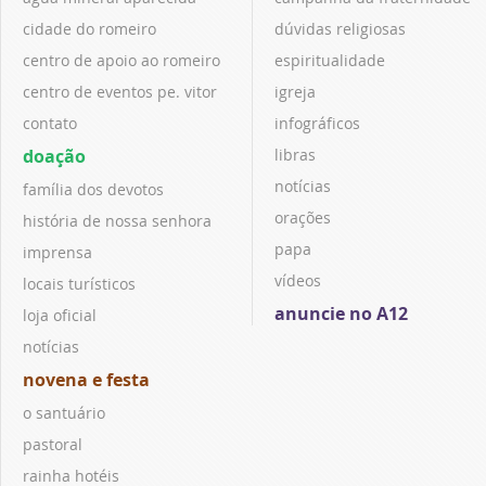
cidade do romeiro
dúvidas religiosas
centro de apoio ao romeiro
espiritualidade
centro de eventos pe. vitor
igreja
contato
infográficos
doação
libras
notícias
família dos devotos
orações
história de nossa senhora
papa
imprensa
vídeos
locais turísticos
anuncie no A12
loja oficial
notícias
novena e festa
o santuário
pastoral
rainha hotéis