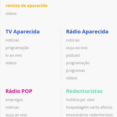
revista de aparecida
vídeos
TV Aparecida
Rádio Aparecida
notícias
notícias
programação
ouça ao vivo
tv ao vivo
podcast
vídeos
programação
programas
vídeos
Rádio POP
Redentoristas
empregos
história pe. vitor
notícias
hospedagem santo afonso
ouça ao vivo
missionários redentoristas