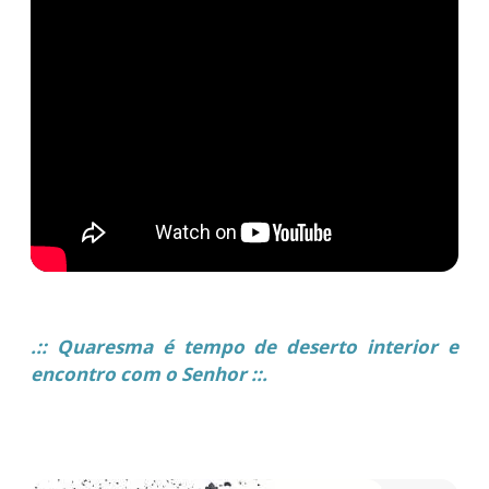
.::
Quaresma é tempo de deserto interior e
encontro com o Senhor ::.