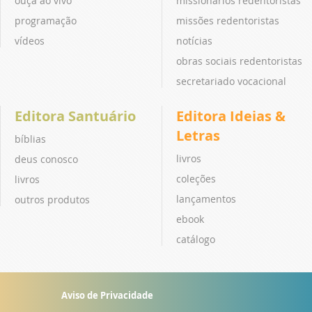
ouça ao vivo
missionários redentoristas
programação
missões redentoristas
vídeos
notícias
obras sociais redentoristas
secretariado vocacional
Editora Santuário
Editora Ideias &
Letras
bíblias
livros
deus conosco
coleções
livros
lançamentos
outros produtos
ebook
catálogo
Aviso de Privacidade