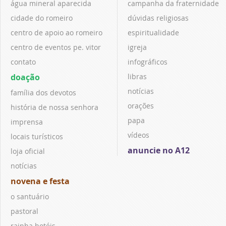
água mineral aparecida
campanha da fraternidade
cidade do romeiro
dúvidas religiosas
centro de apoio ao romeiro
espiritualidade
centro de eventos pe. vitor
igreja
contato
infográficos
doação
libras
notícias
família dos devotos
orações
história de nossa senhora
papa
imprensa
vídeos
locais turísticos
anuncie no A12
loja oficial
notícias
novena e festa
o santuário
pastoral
rainha hotéis