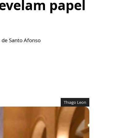
revelam papel
s de Santo Afonso
Thiago Leon