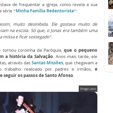
tava de frequentar a igreja, como revela a sua
a série
“Minha Família Redentorista”
:
ssim, muito desinibida. Ele gostava muito de
aviam na escola. Só que, o Jonas era também uma
a missa e ficar sossegado”.
 tornou coroinha da Paróquia,
que o pequeno
m a história da Salvação
. Anos mais tarde, ele
tas, através das
Santas Missões
, que chegavam a
o trabalho realizado por padres e irmãos,
e
e seguir os passos de Santo Afonso
.
Thiago Leon