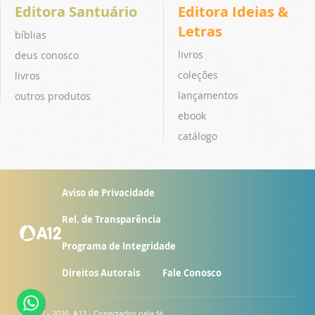
Editora Santuário
Editora Ideias &
Letras
bíblias
livros
deus conosco
coleções
livros
lançamentos
outros produtos
ebook
catálogo
Aviso de Privacidade
Rel. de Transparência
Programa de Integridade
Direitos Autorais
Fale Conosco
© 2007 - 2026. A12 - Conectados pela fé.