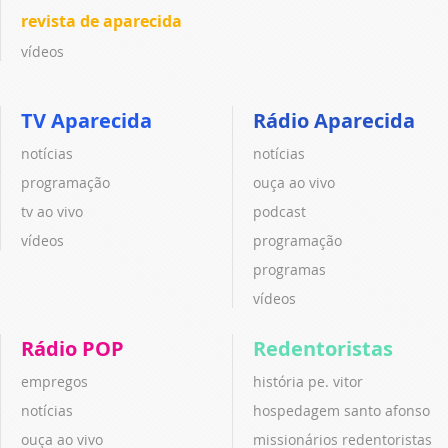
revista de aparecida
vídeos
TV Aparecida
Rádio Aparecida
notícias
notícias
programação
ouça ao vivo
tv ao vivo
podcast
vídeos
programação
programas
vídeos
Rádio POP
Redentoristas
empregos
história pe. vitor
notícias
hospedagem santo afonso
ouça ao vivo
missionários redentoristas