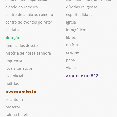
cidade do romeiro
dúvidas religiosas
centro de apoio ao romeiro
espiritualidade
centro de eventos pe. vitor
igreja
contato
infográficos
doação
libras
notícias
família dos devotos
orações
história de nossa senhora
papa
imprensa
vídeos
locais turísticos
anuncie no A12
loja oficial
notícias
novena e festa
o santuário
pastoral
rainha hotéis