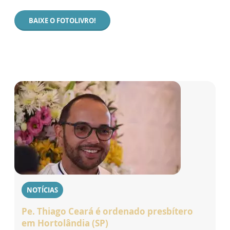
BAIXE O FOTOLIVRO!
NOTÍCIAS
Pe. Thiago Ceará é ordenado presbítero
em Hortolândia (SP)