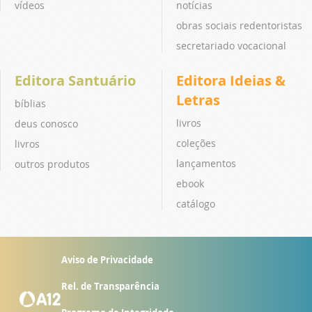
vídeos
notícias
obras sociais redentoristas
secretariado vocacional
Editora Santuário
Editora Ideias &
Letras
bíblias
livros
deus conosco
coleções
livros
lançamentos
outros produtos
ebook
catálogo
Aviso de Privacidade
Rel. de Transparência