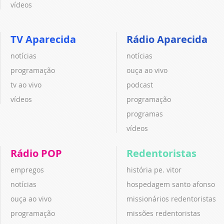
vídeos
TV Aparecida
Rádio Aparecida
notícias
notícias
programação
ouça ao vivo
tv ao vivo
podcast
vídeos
programação
programas
vídeos
Rádio POP
Redentoristas
empregos
história pe. vitor
notícias
hospedagem santo afonso
ouça ao vivo
missionários redentoristas
programação
missões redentoristas