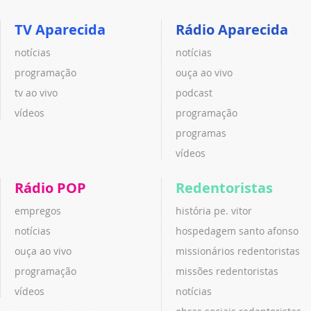
TV Aparecida
Rádio Aparecida
notícias
notícias
programação
ouça ao vivo
tv ao vivo
podcast
vídeos
programação
programas
vídeos
Rádio POP
Redentoristas
empregos
história pe. vitor
notícias
hospedagem santo afonso
ouça ao vivo
missionários redentoristas
programação
missões redentoristas
vídeos
notícias