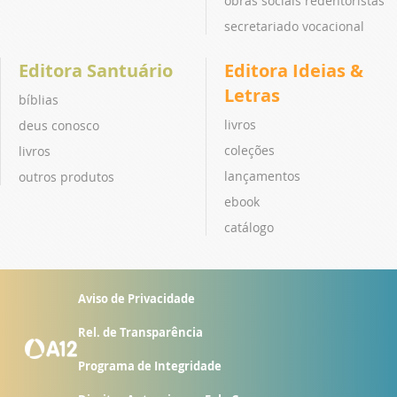
obras sociais redentoristas
secretariado vocacional
Editora Santuário
Editora Ideias &
Letras
bíblias
livros
deus conosco
coleções
livros
lançamentos
outros produtos
ebook
catálogo
Aviso de Privacidade
Rel. de Transparência
Programa de Integridade