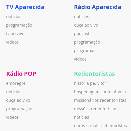
TV Aparecida
Rádio Aparecida
notícias
notícias
programação
ouça ao vivo
tv ao vivo
podcast
vídeos
programação
programas
vídeos
Rádio POP
Redentoristas
empregos
história pe. vitor
notícias
hospedagem santo afonso
ouça ao vivo
missionários redentoristas
programação
missões redentoristas
vídeos
notícias
obras sociais redentoristas