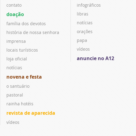
contato
infográficos
doação
libras
notícias
família dos devotos
orações
história de nossa senhora
papa
imprensa
vídeos
locais turísticos
anuncie no A12
loja oficial
notícias
novena e festa
o santuário
pastoral
rainha hotéis
revista de aparecida
vídeos