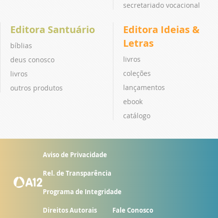
secretariado vocacional
Editora Santuário
Editora Ideias &
Letras
bíblias
livros
deus conosco
coleções
livros
lançamentos
outros produtos
ebook
catálogo
Aviso de Privacidade
Rel. de Transparência
Programa de Integridade
Direitos Autorais
Fale Conosco