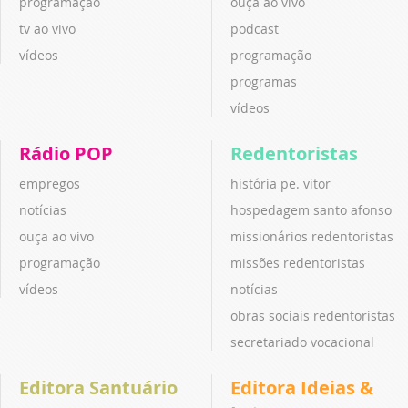
programação
ouça ao vivo
tv ao vivo
podcast
vídeos
programação
programas
vídeos
Rádio POP
Redentoristas
empregos
história pe. vitor
notícias
hospedagem santo afonso
ouça ao vivo
missionários redentoristas
programação
missões redentoristas
vídeos
notícias
obras sociais redentoristas
secretariado vocacional
Editora Santuário
Editora Ideias &