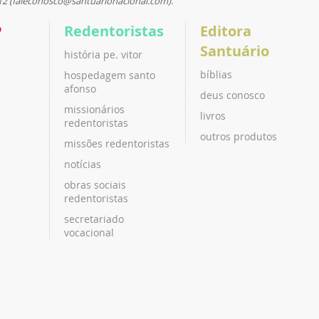
12 (faleconosco@santuarionacional.com).
P
Redentoristas
Editora
Santuário
história pe. vitor
bíblias
hospedagem santo
afonso
deus conosco
missionários
livros
redentoristas
outros produtos
missões redentoristas
notícias
obras sociais
redentoristas
secretariado
vocacional