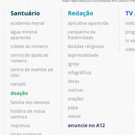
Não reproduza o conteúdo em outro meio
Santuário
Redação
TV
academia marial
aplicativo aparecida
notí
água mineral
campanha da
prog
aparecida
fraternidade
tv ao
cidade do romeiro
dúvidas religiosas
víde
centro de apoio ao
espiritualidade
romeiro
igreja
centro de eventos pe.
infográficos
vitor
libras
contato
notícias
doação
orações
família dos devotos
papa
história de nossa
vídeos
senhora
anuncie no A12
imprensa
locais turísticos