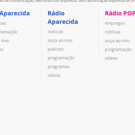
 de comunicação, eletrônico ou impresso, sem autorização expressa do A
 Aparecida
Rádio
Rádio PO
Aparecida
cias
empregos
notícias
ramação
notícias
ouça ao vivo
 vivo
ouça ao vivo
podcast
os
programação
programação
vídeos
programas
vídeos