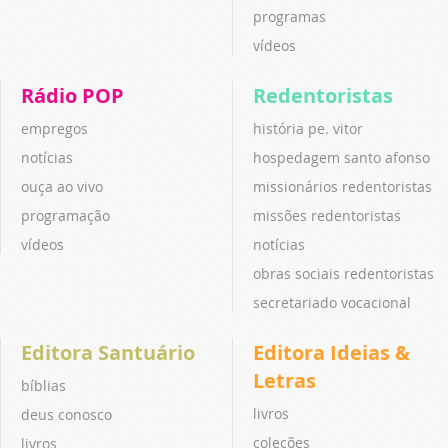
programas
vídeos
Rádio POP
Redentoristas
empregos
história pe. vitor
notícias
hospedagem santo afonso
ouça ao vivo
missionários redentoristas
programação
missões redentoristas
vídeos
notícias
obras sociais redentoristas
secretariado vocacional
Editora Santuário
Editora Ideias &
Letras
bíblias
livros
deus conosco
coleções
livros