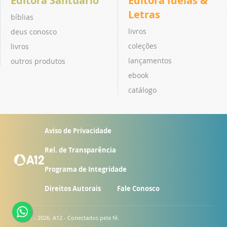
Editora Santuário
Editora Ideias &
Letras
bíblias
livros
deus conosco
coleções
livros
lançamentos
outros produtos
ebook
catálogo
Aviso de Privacidade
Rel. de Transparência
Programa de Integridade
Direitos Autorais
Fale Conosco
© 2007 - 2026. A12 - Conectados pela fé.