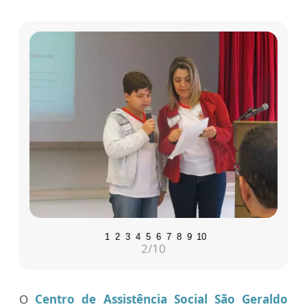
1
2
3
4
5
6
7
8
9
10
2
/10
O
Centro de Assistência Social São Geraldo