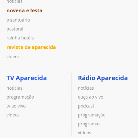
notícias
novena e festa
o santuário
pastoral
rainha hotéis
revista de aparecida
vídeos
TV Aparecida
Rádio Aparecida
notícias
notícias
programação
ouça ao vivo
tv ao vivo
podcast
vídeos
programação
programas
vídeos