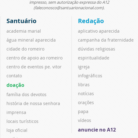
impresso, sem autorização expressa do A12
(faleconosco@santuarionacional.com).
Santuário
Redação
academia marial
aplicativo aparecida
água mineral aparecida
campanha da fraternidade
cidade do romeiro
dúvidas religiosas
centro de apoio ao romeiro
espiritualidade
centro de eventos pe. vitor
igreja
contato
infográficos
doação
libras
notícias
família dos devotos
orações
história de nossa senhora
papa
imprensa
vídeos
locais turísticos
anuncie no A12
loja oficial