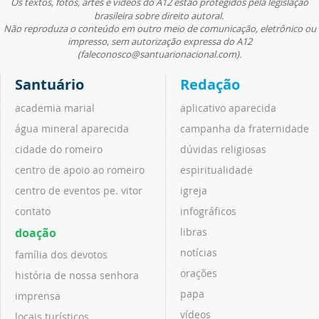
Os textos, fotos, artes e vídeos do A12 estão protegidos pela legislação
brasileira sobre direito autoral.
Não reproduza o conteúdo em outro meio de comunicação, eletrônico ou
impresso, sem autorização expressa do A12
(faleconosco@santuarionacional.com).
Santuário
Redação
academia marial
aplicativo aparecida
água mineral aparecida
campanha da fraternidade
cidade do romeiro
dúvidas religiosas
centro de apoio ao romeiro
espiritualidade
centro de eventos pe. vitor
igreja
contato
infográficos
doação
libras
notícias
família dos devotos
orações
história de nossa senhora
papa
imprensa
vídeos
locais turísticos