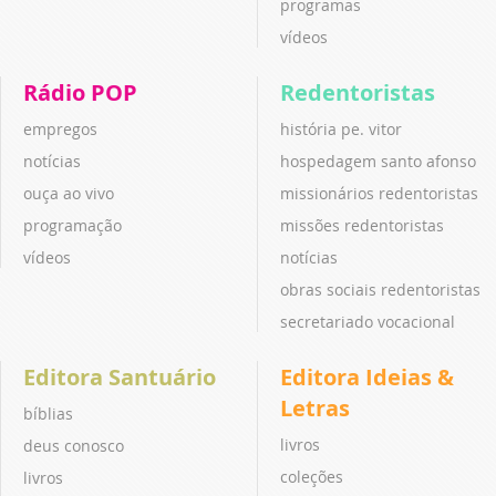
programas
vídeos
Rádio POP
Redentoristas
empregos
história pe. vitor
notícias
hospedagem santo afonso
ouça ao vivo
missionários redentoristas
programação
missões redentoristas
vídeos
notícias
obras sociais redentoristas
secretariado vocacional
Editora Santuário
Editora Ideias &
Letras
bíblias
livros
deus conosco
coleções
livros