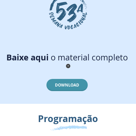
Baixe aqui
o material completo
arrow_drop_down_circle
DOWNLOAD
Programação