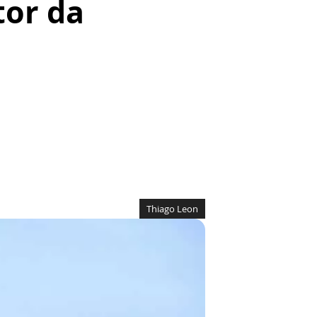
tor da
Thiago Leon