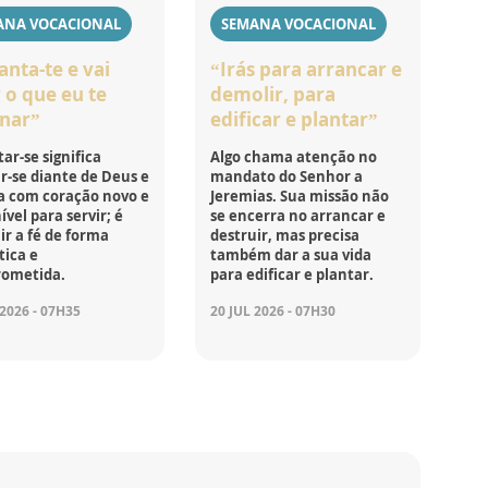
ANA VOCACIONAL
SEMANA VOCACIONAL
anta-te e vai
“Irás para arrancar e
 o que eu te
demolir, para
nar”
edificar e plantar”
ar-se significa
Algo chama atenção no
r-se diante de Deus e
mandato do Senhor a
a com coração novo e
Jeremias. Sua missão não
ível para servir; é
se encerra no arrancar e
r a fé de forma
destruir, mas precisa
tica e
também dar a sua vida
ometida.
para edificar e plantar.
 2026 - 07H35
20 JUL 2026 - 07H30