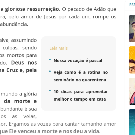
ES
a gloriosa ressurreição.
O pecado de Adão que
ora, pelo amor de Jesus por cada um, rompe os
 abundância.
salva, assumindo
 culpas, sendo
Leia Mais
os mortos para
Nossa vocação é pascal
ído.
Deus nos
a Cruz e, pela
Veja como é a rotina no
seminário na quarentena
10 dicas para aproveitar
o mundo a glória
melhor o tempo em casa
r da morte e
abundante é sua
os as velas,
nhor. Ergamos as vozes para cantar tamanho amor
e Ele venceu a morte e nos deu a vida.