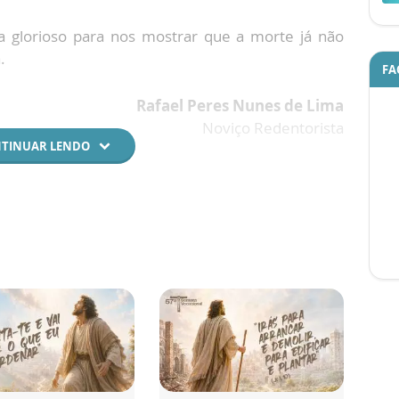
ta glorioso para nos mostrar que a morte já não
.
FA
Rafael Peres Nunes de Lima
Noviço Redentorista
TINUAR LENDO