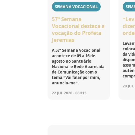
SEMANA VOCACIONAL
SEM
57ª Semana
“Lev
Vocacional destaca a
dizer
vocação do Profeta
orde
Jeremias
Levant
coloca
A 57ª Semana Vocacional
da vid
acontece de 09 a 16 de
dispon
agosto no Santuário
assumi
Nacional e Rede Aparecida
autên
de Comunicação com o
compr
tema “Vai falar por mim,
anuncia-me”.
20 JUL
22 JUL 2026 - 08H15