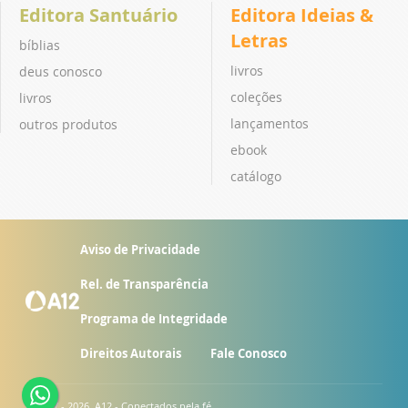
Editora Santuário
Editora Ideias &
Letras
bíblias
livros
deus conosco
coleções
livros
lançamentos
outros produtos
ebook
catálogo
Aviso de Privacidade
Rel. de Transparência
Programa de Integridade
Direitos Autorais
Fale Conosco
© 2007 - 2026. A12 - Conectados pela fé.