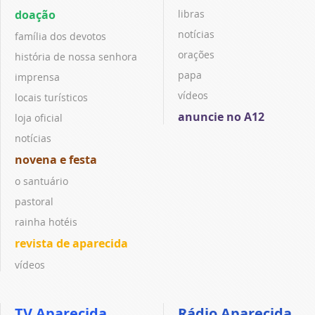
doação
libras
notícias
família dos devotos
orações
história de nossa senhora
papa
imprensa
vídeos
locais turísticos
anuncie no A12
loja oficial
notícias
novena e festa
o santuário
pastoral
rainha hotéis
revista de aparecida
vídeos
TV Aparecida
Rádio Aparecida