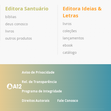
Editora Santuário
Editora Ideias &
Letras
bíblias
livros
deus conosco
coleções
livros
lançamentos
outros produtos
ebook
catálogo
Aviso de Privacidade
Rel. de Transparência
Programa de Integridade
Direitos Autorais
Fale Conosco