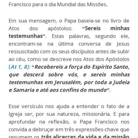
Francisco para o dia Mundial das Missões.
Em sua mensagem, o Papa baseia-se no livro de
Atos dos apóstolos:
“Sereis minhas
testemunhas”
. Estas palavras, segundo ele,
encontram-se na última conversa de Jesus
ressuscitado com os seus discípulos antes de subir
ao céu, como se descreve nos Atos dos Apóstolos
(
At 1, 8)
:
“Recebereis a força do Espírito Santo,
que descerá sobre vós, e sereis minhas
testemunhas em Jerusalém, por toda a Judeia
e Samaria e até aos confins do mundo”
.
Esse versículo nos ajuda a entender o fato de a
Igreja ser, por sua natureza, missionária. E para
aprofundar na reflexão, o Papa Francisco nos
convida a debruçar em três expressões-chave que
resumem os
três alicerces da vida e da missão