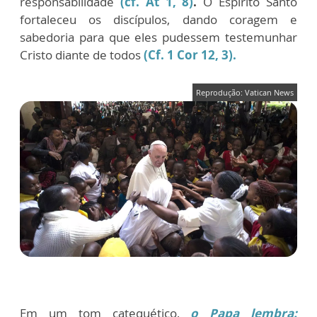
responsabilidade
(cf. At 1, 8)
.
O Espírito Santo
fortaleceu os discípulos, dando coragem e
sabedoria para que eles pudessem testemunhar
Cristo diante de todos
(Cf. 1 Cor 12, 3)
.
Reprodução: Vatican News
Em um tom catequético,
o Papa lembra: