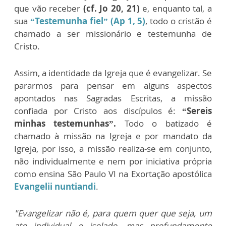
que vão receber
(cf. Jo 20, 21)
e, enquanto tal, a
sua
“Testemunha fiel”
(Ap 1, 5)
, todo o cristão é
chamado a ser missionário e testemunha de
Cristo.
Assim, a identidade da Igreja que é evangelizar. Se
pararmos para pensar em alguns aspectos
apontados nas Sagradas Escritas, a missão
confiada por Cristo aos discípulos é:
“Sereis
minhas testemunhas”.
Todo o batizado é
chamado à missão na Igreja e por mandato da
Igreja, por isso, a missão realiza-se em conjunto,
não individualmente e nem por iniciativa própria
como ensina São Paulo VI na Exortação apostólica
Evangelii nuntiandi
.
"E
vangelizar não é, para quem quer que seja, um
ato individual e isolado, mas profundamente