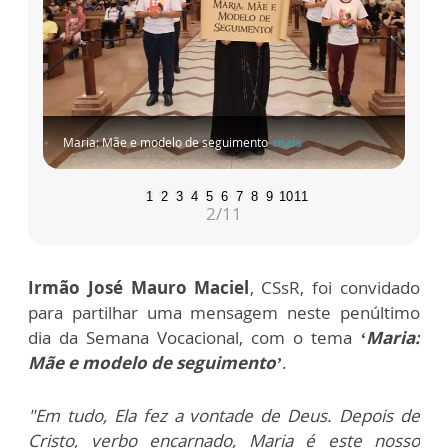
Maria: Mãe e modelo de seguimento
mais
1
2
3
4
5
6
7
8
9
10
11
2
/11
Irmão José Mauro Maciel
, CSsR, foi convidado
para partilhar uma mensagem neste penúltimo
dia da Semana Vocacional, com o tema
‘Maria:
Mãe e modelo de seguimento’
.
"Em tudo, Ela fez a vontade de Deus. Depois de
Cristo, verbo encarnado, Maria é este nosso