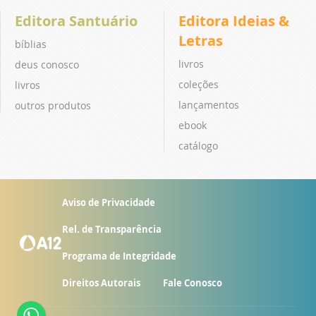
Editora Santuário
Editora Ideias &
Letras
bíblias
livros
deus conosco
coleções
livros
lançamentos
outros produtos
ebook
catálogo
Aviso de Privacidade
Rel. de Transparência
Programa de Integridade
Direitos Autorais
Fale Conosco