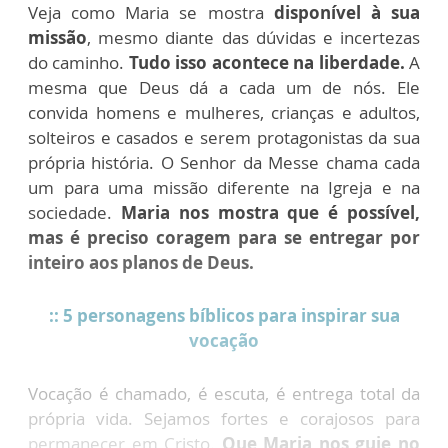
Veja como Maria se mostra
disponível à sua
missão
, mesmo diante das dúvidas e incertezas
do caminho.
Tudo isso acontece na liberdade.
A
mesma que Deus dá a cada um de nós. Ele
convida homens e mulheres, crianças e adultos,
solteiros e casados e serem protagonistas da sua
própria história. O Senhor da Messe chama cada
um para uma missão diferente na Igreja e na
sociedade.
Maria nos mostra que é possível,
mas é preciso coragem para se entregar por
inteiro aos planos de Deus.
:: 5 personagens bíblicos para inspirar sua
vocação
Vocação é chamado, é escuta, é entrega total da
própria vida. Sejamos fortes e corajosos para
permanecer em Cristo.
Que Maria nos guie no