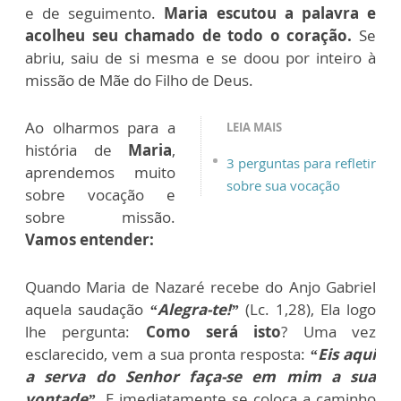
e de seguimento.
Maria escutou a palavra e
acolheu seu chamado de todo o coração.
Se
abriu, saiu de si mesma e se doou por inteiro à
missão de Mãe do Filho de Deus.
Ao olharmos para a
LEIA MAIS
história de
Maria
,
3 perguntas para refletir
aprendemos muito
sobre sua vocação
sobre vocação e
sobre missão.
Vamos entender:
Quando Maria de Nazaré recebe do Anjo Gabriel
aquela saudação
“Alegra-te!”
(Lc. 1,28), Ela logo
lhe pergunta:
Como será isto
? Uma vez
esclarecido, vem a sua pronta resposta:
“Eis aqui
a serva do Senhor faça-se em mim a sua
vontade”.
E imediatamente se coloca a caminho