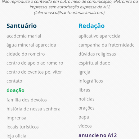
Não reproduza o conteúdo em outro meio de comunicação, eletrônico ou
impresso, sem autorização expressa do A12
(faleconosco@santuarionacional.com).
Santuário
Redação
academia marial
aplicativo aparecida
água mineral aparecida
campanha da fraternidade
cidade do romeiro
dúvidas religiosas
centro de apoio ao romeiro
espiritualidade
centro de eventos pe. vitor
igreja
contato
infográficos
doação
libras
notícias
família dos devotos
orações
história de nossa senhora
papa
imprensa
vídeos
locais turísticos
anuncie no A12
loja oficial