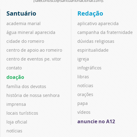
(faleconosco@santuarionacional.com).
Santuário
Redação
academia marial
aplicativo aparecida
água mineral aparecida
campanha da fraternidade
cidade do romeiro
dúvidas religiosas
centro de apoio ao romeiro
espiritualidade
centro de eventos pe. vitor
igreja
contato
infográficos
doação
libras
notícias
família dos devotos
orações
história de nossa senhora
papa
imprensa
vídeos
locais turísticos
anuncie no A12
loja oficial
notícias