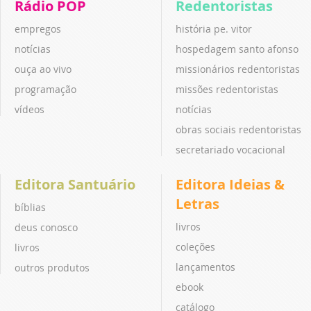
Rádio POP
Redentoristas
empregos
história pe. vitor
notícias
hospedagem santo afonso
ouça ao vivo
missionários redentoristas
programação
missões redentoristas
vídeos
notícias
obras sociais redentoristas
secretariado vocacional
Editora Santuário
Editora Ideias &
Letras
bíblias
livros
deus conosco
coleções
livros
lançamentos
outros produtos
ebook
catálogo