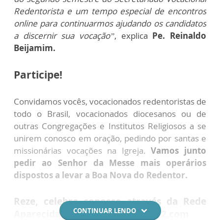
Redentorista e um tempo especial de encontros
online para continuarmos ajudando os candidatos
a discernir sua vocação”
, explica
Pe. Reinaldo
Beijamim.
Participe!
Convidamos vocês, vocacionados redentoristas de
todo o Brasil, vocacionados diocesanos ou de
outras Congregações e Institutos Religiosos a se
unirem conosco em oração, pedindo por santas e
missionárias vocações na Igreja.
Vamos junto
pedir ao Senhor da Messe mais operários
dispostos a levar a Boa Nova do Redentor.
Reze, celebre conosco através da Rede
CONTINUAR LENDO
Aparecida de Comunicação e A12.com