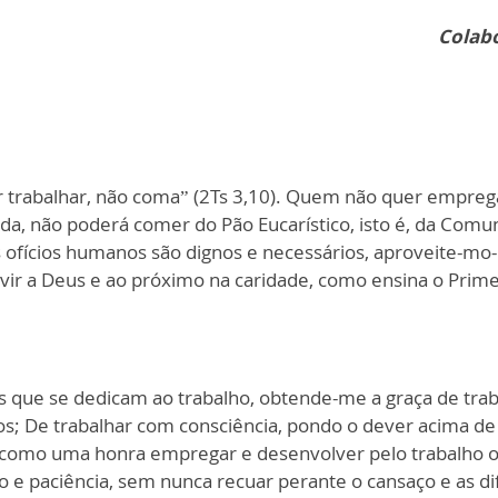
Colabo
r trabalhar, não coma” (2Ts 3,10). Quem não quer empreg
vida, não poderá comer do Pão Eucarístico, isto é, da Com
Os ofícios humanos são dignos e necessários, aproveite-m
rvir a Deus e ao próximo na caridade, como ensina o Pri
s que se dedicam ao trabalho, obtende-me a graça de trab
 De trabalhar com consciência, pondo o dever acima de m
 como uma honra empregar e desenvolver pelo trabalho o
e paciência, sem nunca recuar perante o cansaço e as dif