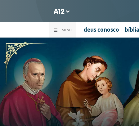
deus conosco
bíbli
MENU