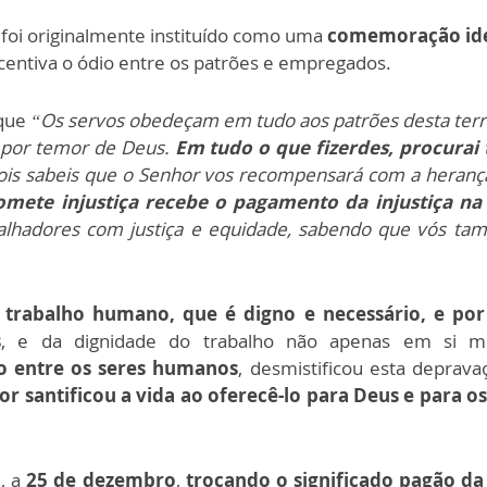
, foi originalmente instituído como uma
comemoração ide
centiva o ódio entre os patrões e empregados.
que
“Os servos obedeçam em tudo aos patrões desta terra
, por temor de Deus.
Em tudo o que fizerdes, procura
ois sabeis que o Senhor vos recompensará com a herança
comete injustiça recebe o pagamento da injustiça 
rabalhadores com justiça e equidade, sabendo que vós
trabalho humano, que é digno e necessário, e por i
s
, e da dignidade do trabalho não apenas em s
o entre os seres humanos
, desmistificou esta deprava
or santificou a vida ao oferecê-lo para Deus e para 
, a
25 de dezembro
,
trocando o significado pagão d