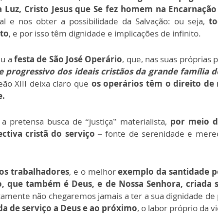
a Luz, Cristo Jesus que Se fez homem na Encarnação
al e nos obter a possibilidade da Salvação: ou seja,
to
sto
, e por isso têm dignidade e implicações de infinito.
iu a
festa de São José Operário
, que, nas suas próprias 
e progressivo dos ideais cristãos da grande família 
eão XIII deixa claro que
os operários têm o direito de 
e.
a pretensa busca de “justiça” materialista,
por meio d
ctiva cristã do serviço
– fonte de serenidade e merec
dos trabalhadores
, e o melhor
exemplo da santidade p
to, que também é Deus, e de Nossa Senhora, criada 
rtamente não chegaremos jamais a ter a sua dignidade de 
ida de serviço a Deus e ao próximo
, o labor próprio da 