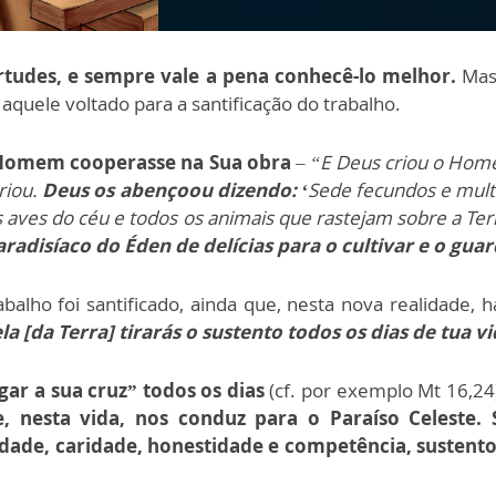
tudes, e sempre vale a pena conhecê-lo melhor.
Ma
, aquele voltado para a santificação do trabalho.
 Homem cooperasse na Sua obra
–
“E Deus criou o Hom
riou.
Deus os abençoou dizendo: ‘
Sede fecundos e multi
s aves do céu e todos os animais que rastejam sobre a Te
adisíaco do Éden de delícias para o cultivar e o gua
lho foi santificado, ainda que, nesta nova realidade, haj
 [da Terra] tirarás o sustento todos os dias de tua v
gar a sua cruz” todos os dias
(cf. por exemplo Mt 16,24
, nesta vida, nos conduz para o Paraíso Celeste.
ade, caridade, honestidade e competência, sustento