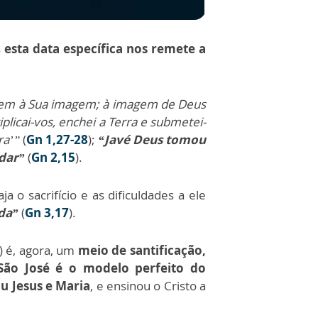
s
esta data específica nos remete a
em à Sua imagem; à imagem de Deus
plicai-vos, enchei a Terra e submetei-
rra’”
(
Gn 1,27-28
);
“Javé Deus tomou
rdar”
(
Gn 2,15
).
a o sacrifício e as dificuldades a ele
ida”
(
Gn 3,17
).
) é, agora, um
meio de santificação,
São José é o modelo perfeito do
u Jesus e Maria
, e ensinou o Cristo a