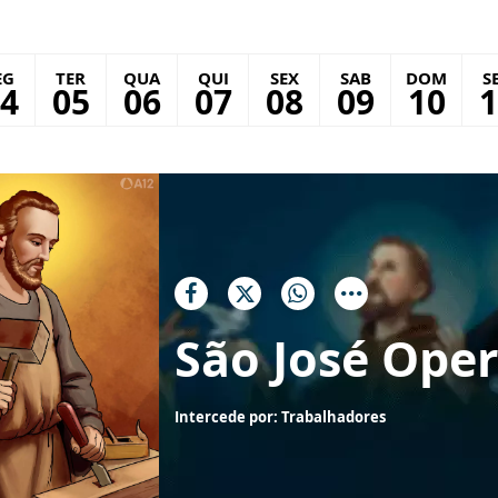
EG
TER
QUA
QUI
SEX
SAB
DOM
S
4
05
06
07
08
09
10
1
São José Oper
Intercede por: Trabalhadores