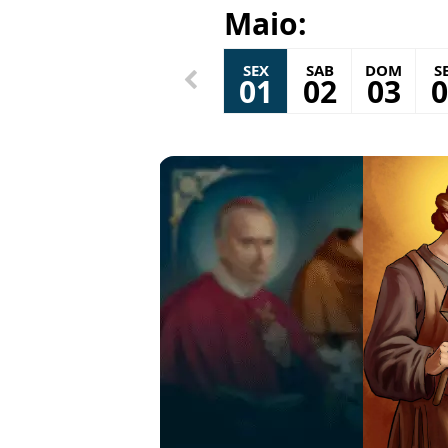
Maio:
SEX
SAB
DOM
S
01
02
03
0