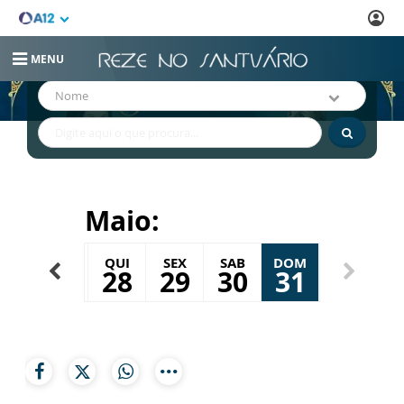
MENU
Busque por:
Nome
Maio:
ER
QUA
QUI
SEX
SAB
DOM
26
27
28
29
30
31