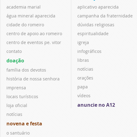
academia marial
aplicativo aparecida
água mineral aparecida
campanha da fraternidade
cidade do romeiro
dúvidas religiosas
centro de apoio ao romeiro
espiritualidade
centro de eventos pe. vitor
igreja
contato
infográficos
doação
libras
notícias
família dos devotos
orações
história de nossa senhora
papa
imprensa
vídeos
locais turísticos
anuncie no A12
loja oficial
notícias
novena e festa
o santuário