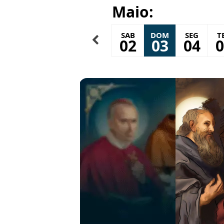
Maio:
SEX
SAB
DOM
SEG
T
01
02
03
04
0