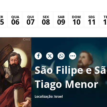
ER
QUA
QUI
SEX
SAB
DOM
SEG
T
5
06
07
08
09
10
11
1
São Filipe e S
Tiago Menor
Localização: Israel