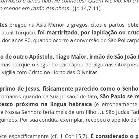
 convosco e ainda não Me conheces? Quem Me viu, viu o Pa
ao menos em razão das obras”
(Jo 14,7-11).
tes
pregou na Ásia Menor a gregos, citos e partos, ob
 atual Turquia),
foi martirizado, por lapidação ou cru
ta dos anos 80, quando ocorre a conversão de São Policarpo,
o de outro Apóstolo, Tiago Maior, irmão de São João 
, mas porque o segundo participou de algumas situações
igília com Cristo no Horto das Oliveiras.
 primo de Jesus, fisicamente parecido como o Senho
s romanos quando da Sua prisão); de fato,
São Paulo se r
esco próximo na língua hebraica
(e erroneamente i
ue Nossa Senhora teria mais de um filho…). São Judas T
uíneos. Por sua conduta exemplar, recebeu o apelido de “
ece especificamente (cf. 1 Cor 15,7).
É considerado o p