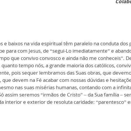
Colabo
 e baixos na vida espiritual têm paralelo na conduta dos 
lipe para com Jesus, de “segui-Lo imediatamente” e abando
tempo que convivo convosco e ainda não me conheceis”. D
quanto tempo nós, a grande maioria dos católicos, conviv
ente, pois sequer lembramos das Suas obras, que devemo
es, que devem na Fé acabar com nossas dúvidas e hesita
esmo nas suas misérias humanas, contando com a infinit
Só assim seremos “irmãos de Cristo” – da Sua família – s
da interior e exterior de resoluta caridade: “parentesco”