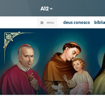
deus conosco
bíbli
MENU