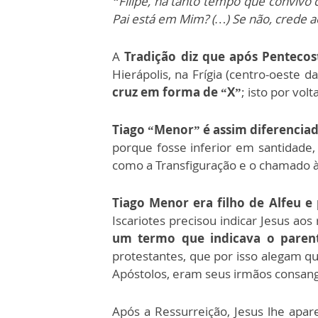
“Filipe, há tanto tempo que convivo
Pai está em Mim? (…) Se não, crede 
A
Tradição diz que após Pentecos
Hierápolis, na Frígia (centro-oeste da
cruz em forma de “X”
; isto por vol
Tiago “Menor”
é assim diferenciad
porque fosse inferior em santidade
como a Transfiguração e o chamado à v
Tiago Menor era filho de Alfeu e
Iscariotes precisou indicar Jesus ao
um termo que indicava o parent
protestantes, que por isso alegam q
Apóstolos, eram seus irmãos consang
Após a Ressurreição, Jesus lhe apar