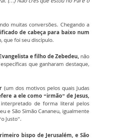
i. (…) Não crês que estou no Pai e o
tendo muitas conversões. Chegando a
cificado de cabeça para baixo num
 que foi seu discípulo.
Evangelista e filho de Zebedeu,
não
 específicas que ganharam destaque,
r
(um dos motivos pelos quais Judas
efere a ele como “irmão” de Jesus,
nterpretado de forma literal pelos
adeu e São Simão Cananeu, igualmente
o Justo”.
rimeiro bispo de Jerusalém, e São