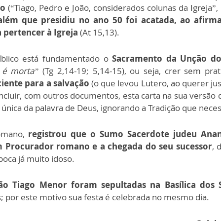
ro
(“Tiago, Pedro e João, considerados colunas da Igreja”, 
salém que presidiu no ano 50 foi acatada, ao afirm
 pertencer à Igreja
(At 15,13).
íblico está fundamentado o
Sacramento da Unção do
 é morta”
(Tg 2,14-19; 5,14-15), ou seja, crer sem pr
ciente para a salvação
(o que levou Lutero, ao querer just
incluir, com outros documentos, esta carta na sua versão d
 única da palavra de Deus, ignorando a Tradição que neces
romano,
registrou que o Sumo Sacerdote judeu Anan
um Procurador romano e a chegada do seu sucessor
, 
poca já muito idoso.
São Tiago Menor
foram sepultadas na Basílica do
; por este motivo sua festa é celebrada no mesmo dia.