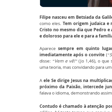
Filipe nasceu em Betsiada da Galil
como eles.
Tem origem judaica e 
Cristo no mesmo dia que Pedro e
e doloroso para ele e para a famíli
Aparece
sempre em quinto lugar
imediatamente após o convite
(
“
disse:
“Vem e vê!”
(Jo 1,46), o que
uma teoria, mas convidando para uma
A
ele Se dirige Jesus na multiplic
próximo da Paixão, intercede ju
falava o idioma, demonstrando assim 
Contudo é chamado à atenção por N