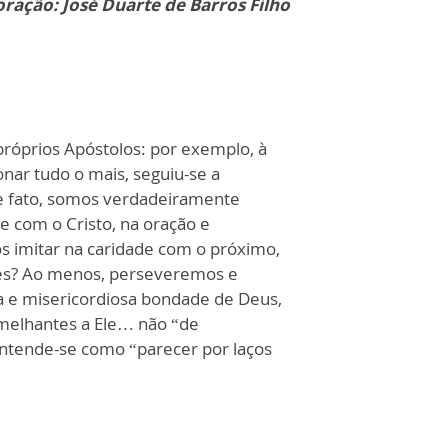
ração: José Duarte de Barros Filho
próprios Apóstolos: por exemplo, à
nar tudo o mais, seguiu-se a
e fato, somos verdadeiramente
e com o Cristo, na oração e
s imitar na caridade com o próximo,
ções? Ao menos, perseveremos e
a e misericordiosa bondade de Deus,
emelhantes a Ele… não “de
 entende-se como “parecer por laços