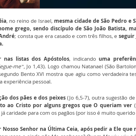
éia
, no reino de Israel,
mesma cidade de São Pedro e S
nome grego, sendo discípulo de São João Batista, m
 André
; consta que era casado e com três filhos, e
seguir
a.
 nas listas dos Apóstolos
, indicando
uma preferênc
Segue-me”
, Jo 1,43). Logo chamou Natanael (São Bartolo
 segundo Bento XVI mostra que agiu como verdadeira t
 experiência pessoal.
ação dos pães e dos peixes
(Jo 6,5-7), outra sugestão d
nto ao Cristo por alguns gregos que O queriam ver
já caridade para com os pagãos (por isso é muito querido 
osso Senhor na Última Ceia, após pedir a Ele que mo