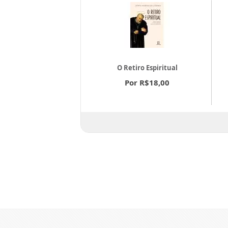
Mãe, Catequista e
O Retiro Espiritual
Mistagoga
Por R$18,00
or R$20,00