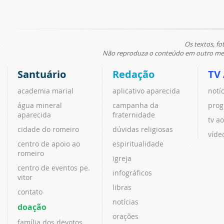
Os textos, fo
Não reproduza o conteúdo em outro meio
Santuário
Redação
TV
academia marial
aplicativo aparecida
notí
água mineral
campanha da
prog
aparecida
fraternidade
tv ao
cidade do romeiro
dúvidas religiosas
víde
centro de apoio ao
espiritualidade
romeiro
igreja
centro de eventos pe.
infográficos
vitor
libras
contato
notícias
doação
orações
família dos devotos