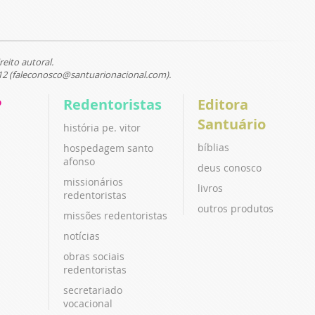
reito autoral.
12 (faleconosco@santuarionacional.com).
P
Redentoristas
Editora
Santuário
história pe. vitor
bíblias
hospedagem santo
afonso
deus conosco
missionários
livros
redentoristas
outros produtos
missões redentoristas
notícias
obras sociais
redentoristas
secretariado
vocacional