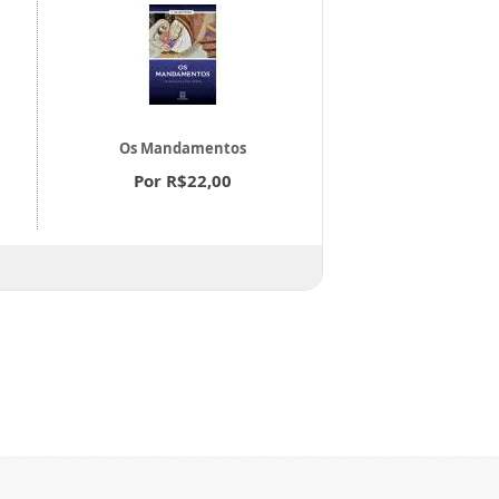
Maria, Mãe, Cate
Os Mandamentos
Mistagog
Por R$22,00
Por R$20