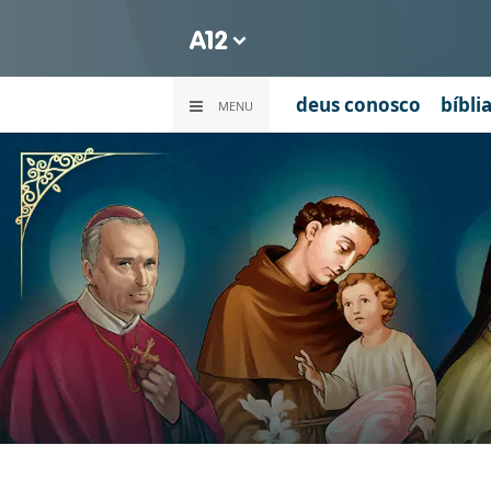
deus conosco
bíbli
MENU