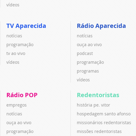
vídeos
TV Aparecida
Rádio Aparecida
notícias
notícias
programação
ouça ao vivo
tv ao vivo
podcast
vídeos
programação
programas
vídeos
Rádio POP
Redentoristas
empregos
história pe. vitor
notícias
hospedagem santo afonso
ouça ao vivo
missionários redentoristas
programação
missões redentoristas