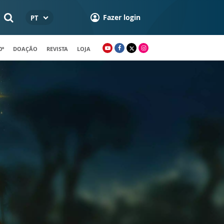
Fazer login
PT
0º
DOAÇÃO
REVISTA
LOJA