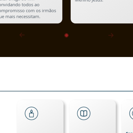
onvidando todos ao
ompromisso com os irmãos
ue mais necessitam.