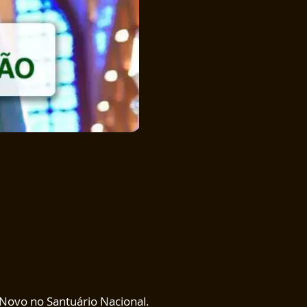
enviado do Pai!
7º Dia: Acolher Jesus: a
plenitude da salvação!
8º Dia: Acolher Jesus: nossa
esperança, nossa redenção!
9º Dia: Acolher Jesus: Ele
nasceu pobre em Belém!
Novo no Santuário Nacional.