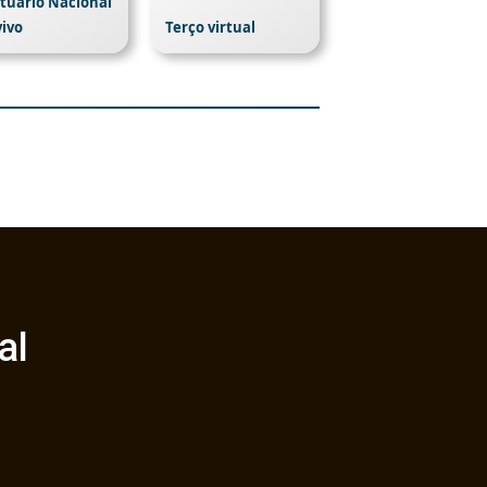
tuário Nacional
vivo
Terço virtual
al