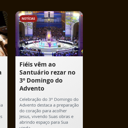
NOTÍCIAS
Fiéis vêm ao
a
Santuário rezar no
3º Domingo do
Advento
Celebração do 3º Domingo do
ia
Advento destaca a preparação
do coração para acolher
ês
Jesus, vivendo Suas obras e
abrindo espaço para Sua
vinda.