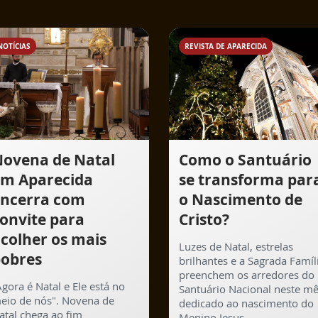
NOTÍCIAS
REVISTA DE APARECIDA
ovena de Natal
Como o Santuário
m Aparecida
se transforma par
ncerra com
o Nascimento de
onvite para
Cristo?
colher os mais
Luzes de Natal, estrelas
obres
brilhantes e a Sagrada Famíl
preenchem os arredores do
Agora é Natal e Ele está no
Santuário Nacional neste m
eio de nós". Novena de
dedicado ao nascimento do
atal chega ao fim
Menino Jesus.