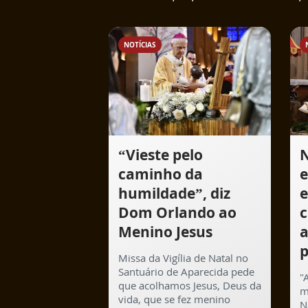
NOTÍCIAS
“Vieste pelo
N
caminho da
e
humildade”, diz
e
Dom Orlando ao
c
Menino Jesus
a
p
Missa da Vigília de Natal no
Santuário de Aparecida pede
"
que acolhamos Jesus, Deus da
m
vida, que se fez menino
N