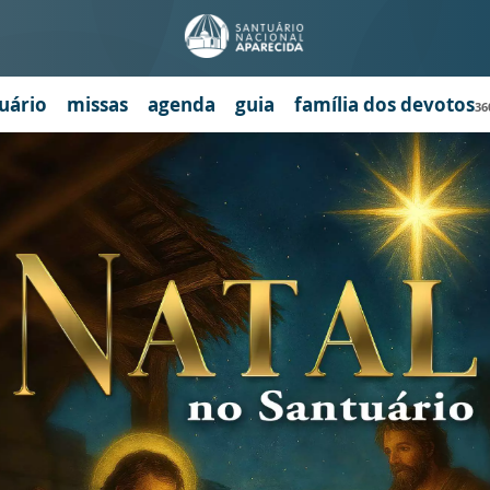
uário
missas
agenda
guia
família dos devotos
36