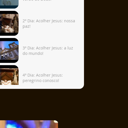
2º Dia: Acolher Jesus: nossa
paz!
3º Dia: Acolher Jesus: a luz
do mundo!
4º Dia: Acolher Jesus:
peregrino conosco!
5º Dia: Acolher Jesus: amor
eterno!
6º Dia: Acolher Jesus: o