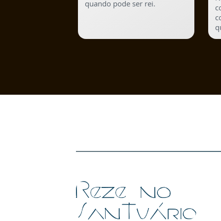
quando pode ser rei.
c
c
q