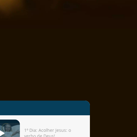
1º Dia: Acolher Jesus: o
verbo de Deus!