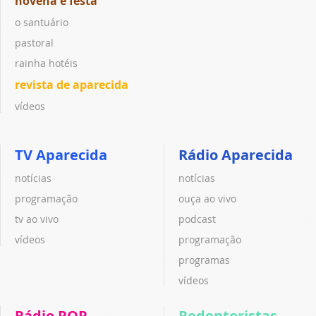
novena e festa
o santuário
pastoral
rainha hotéis
revista de aparecida
vídeos
TV Aparecida
Rádio Aparecida
notícias
notícias
programação
ouça ao vivo
tv ao vivo
podcast
vídeos
programação
programas
vídeos
Rádio POP
Redentoristas