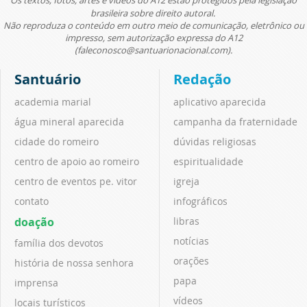
brasileira sobre direito autoral.
Não reproduza o conteúdo em outro meio de comunicação, eletrônico ou
impresso, sem autorização expressa do A12
(faleconosco@santuarionacional.com).
Santuário
Redação
academia marial
aplicativo aparecida
água mineral aparecida
campanha da fraternidade
cidade do romeiro
dúvidas religiosas
centro de apoio ao romeiro
espiritualidade
centro de eventos pe. vitor
igreja
contato
infográficos
doação
libras
notícias
família dos devotos
orações
história de nossa senhora
papa
imprensa
vídeos
locais turísticos