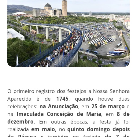
O primeiro registro dos festejos a Nossa Senhora
Aparecida é de
1745
, quando houve duas
celebrações:
na Anunciação
, em
25 de março
e
na
Imaculada Conceição de Maria
, em
8 de
dezembro
. Em outras épocas, a festa já foi
realizada
em maio,
no
quinto domingo depois
da Páscoa
e também no feriado
do 7 de