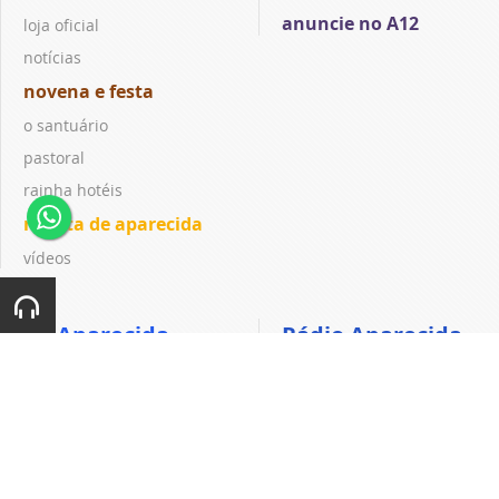
anuncie no A12
loja oficial
notícias
novena e festa
o santuário
pastoral
rainha hotéis
revista de aparecida
vídeos
TV Aparecida
Rádio Aparecida
notícias
notícias
programação
ouça ao vivo
tv ao vivo
podcast
vídeos
programação