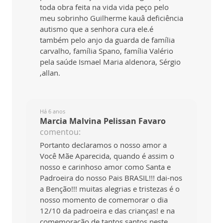
toda obra feita na vida vida peço pelo
meu sobrinho Guilherme kauâ deficiência
autismo que a senhora cura ele.é
também pelo anjo da guarda de família
carvalho, família Spano, família Valério
pela saúde Ismael Maria aldenora, Sérgio
,allan.
Há 6 anos
Marcia Malvina Pelissan Favaro
comentou:
Portanto declaramos o nosso amor a
Você Mãe Aparecida, quando é assim o
nosso e carinhoso amor como Santa e
Padroeira do nosso Pais BRASIL!!! dai-nos
a Benção!!! muitas alegrias e tristezas é o
nosso momento de comemorar o dia
12/10 da padroeira e das crianças! e na
comemoração de tantos santos neste