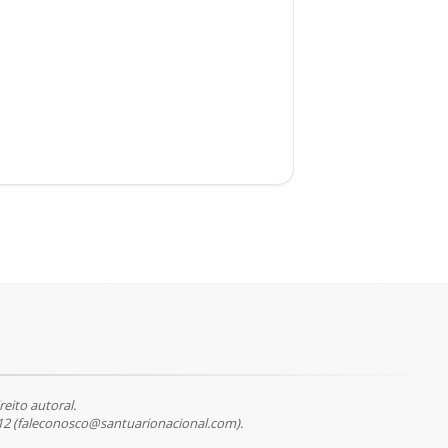
reito autoral.
12 (faleconosco@santuarionacional.com).