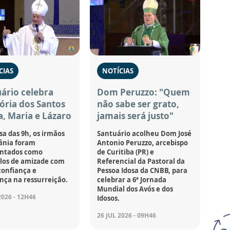
CIAS
NOTÍCIAS
ário celebra
Dom Peruzzo: "Quem
ria dos Santos
não sabe ser grato,
, Maria e Lázaro
jamais será justo"
sa das 9h, os irmãos
Santuário acolheu Dom José
ânia foram
Antonio Peruzzo, arcebispo
ntados como
de Curitiba (PR) e
os de amizade com
Referencial da Pastoral da
confiança e
Pessoa Idosa da CNBB, para
nça na ressurreição.
celebrar a 6ª Jornada
Mundial dos Avós e dos
2026 - 12H46
Idosos.
26 JUL 2026 - 09H46