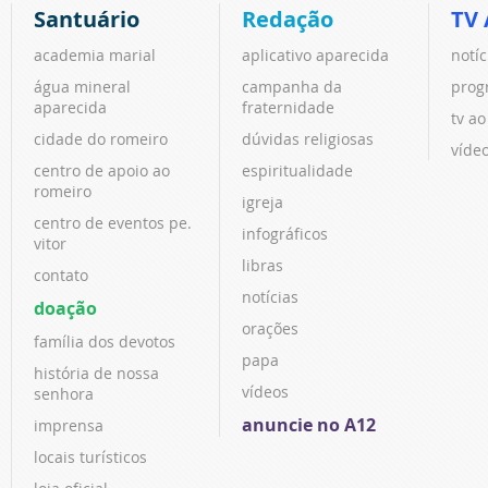
Santuário
Redação
TV 
academia marial
aplicativo aparecida
notíc
água mineral
campanha da
prog
aparecida
fraternidade
tv ao
cidade do romeiro
dúvidas religiosas
víde
centro de apoio ao
espiritualidade
romeiro
igreja
centro de eventos pe.
infográficos
vitor
libras
contato
notícias
doação
orações
família dos devotos
papa
história de nossa
vídeos
senhora
anuncie no A12
imprensa
locais turísticos