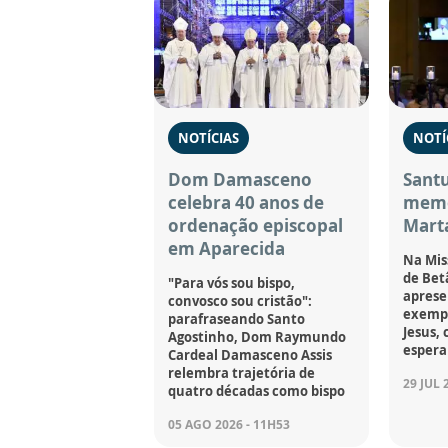
NOTÍCIAS
NOTÍ
Dom Damasceno
Santu
celebra 40 anos de
memó
ordenação episcopal
Marta
em Aparecida
Na Mis
de Bet
"Para vós sou bispo,
aprese
convosco sou cristão":
exempl
parafraseando Santo
Jesus, 
Agostinho, Dom Raymundo
espera
Cardeal Damasceno Assis
relembra trajetória de
29 JUL 
quatro décadas como bispo
05 AGO 2026 - 11H53