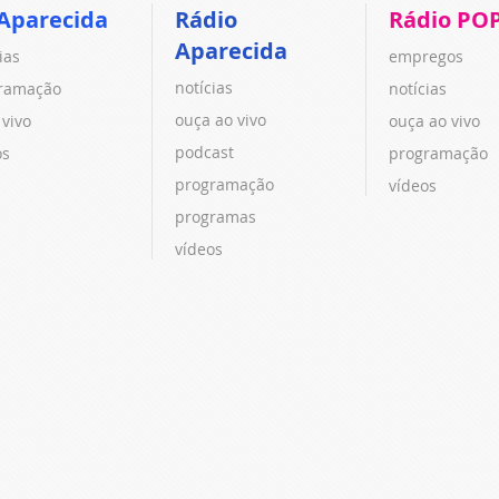
Aparecida
Rádio
Rádio PO
Aparecida
ias
empregos
notícias
ramação
notícias
ouça ao vivo
 vivo
ouça ao vivo
podcast
os
programação
programação
vídeos
programas
vídeos