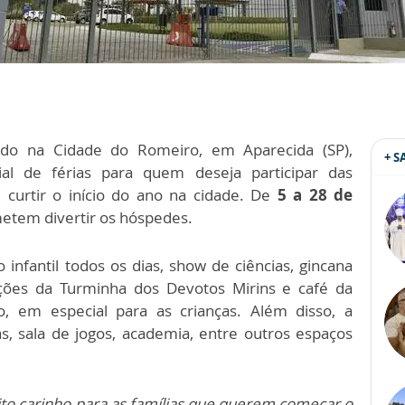
izado na Cidade do Romeiro, em Aparecida (SP),
+ 
l de férias para quem deseja participar das
 curtir o início do ano na cidade. De
5 a 28 de
etem divertir os hóspedes.
 infantil todos os dias, show de ciências, gincana
ações da Turminha dos Devotos Mirins e café da
 em especial para as crianças. Além disso, a
s, sala de jogos, academia, entre outros espaços
o carinho para as famílias que querem começar o