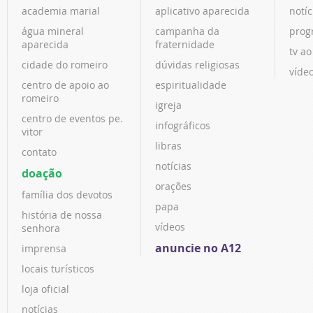
academia marial
aplicativo aparecida
notíc
água mineral
campanha da
prog
aparecida
fraternidade
tv ao
cidade do romeiro
dúvidas religiosas
víde
centro de apoio ao
espiritualidade
romeiro
igreja
centro de eventos pe.
infográficos
vitor
libras
contato
notícias
doação
orações
família dos devotos
papa
história de nossa
vídeos
senhora
anuncie no A12
imprensa
locais turísticos
loja oficial
notícias