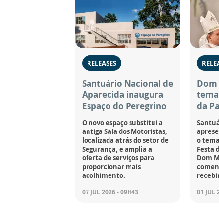
RELEASES
RELE
Santuário Nacional de
Dom 
Aparecida inaugura
tema 
Espaço do Peregrino
da Pa
O novo espaço substitui a
Santuá
antiga Sala dos Motoristas,
apresen
localizada atrás do setor de
o tema
Segurança, e amplia a
Festa 
oferta de serviços para
Dom M
proporcionar mais
coment
acolhimento.
recebi
07 JUL 2026 - 09H43
01 JUL 