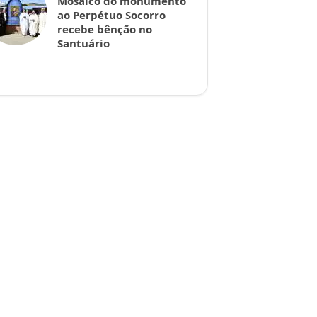
Mosaico do monumento
ao Perpétuo Socorro
recebe bênção no
Santuário