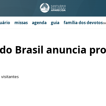
uário
missas
agenda
guia
família dos devotos
36
 do Brasil anuncia p
 visitantes