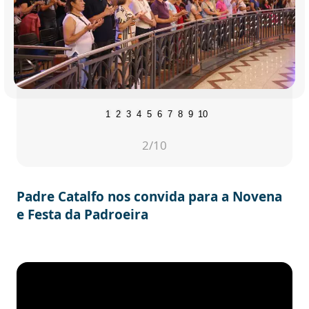
1
2
3
4
5
6
7
8
9
10
2
/10
Padre Catalfo nos convida para a Novena
e Festa da Padroeira