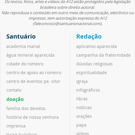
Os textos, fotos, artes e vídeos do A12 estão protegidos pela legislação
brasileira sobre direito autoral.
Não reproduza o conteúdo em outro meio de comunicação, eletrônico ou
impresso, sem autorização expressa do A12
(faleconosco@santuarionacional.com).
Santuário
Redação
academia marial
aplicativo aparecida
água mineral aparecida
campanha da fraternidade
cidade do romeiro
dúvidas religiosas
centro de apoio ao romeiro
espiritualidade
centro de eventos pe. vitor
igreja
contato
infográficos
doação
libras
notícias
família dos devotos
orações
história de nossa senhora
papa
imprensa
vídeos
locais turísticos