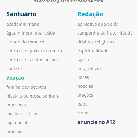
(faleconosco@santuarionacional.com).
Santuário
Redação
academia marial
aplicativo aparecida
água mineral aparecida
campanha da fraternidade
cidade do romeiro
dúvidas religiosas
centro de apoio ao romeiro
espiritualidade
centro de eventos pe. vitor
igreja
contato
infográficos
doação
libras
notícias
família dos devotos
orações
história de nossa senhora
papa
imprensa
vídeos
locais turísticos
anuncie no A12
loja oficial
notícias