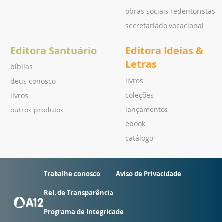
obras sociais redentoristas
secretariado vocacional
Editora Santuário
Editora Ideias &
Letras
bíblias
livros
deus conosco
coleções
livros
lançamentos
outros produtos
ebook
catálogo
Trabalhe conosco
Aviso de Privacidade
Rel. de Transparência
Programa de Integridade