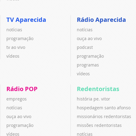
TV Aparecida
Rádio Aparecida
notícias
notícias
programação
ouça ao vivo
tv ao vivo
podcast
vídeos
programação
programas
vídeos
Rádio POP
Redentoristas
empregos
história pe. vitor
notícias
hospedagem santo afonso
ouça ao vivo
missionários redentoristas
programação
missões redentoristas
vídeos
notícias