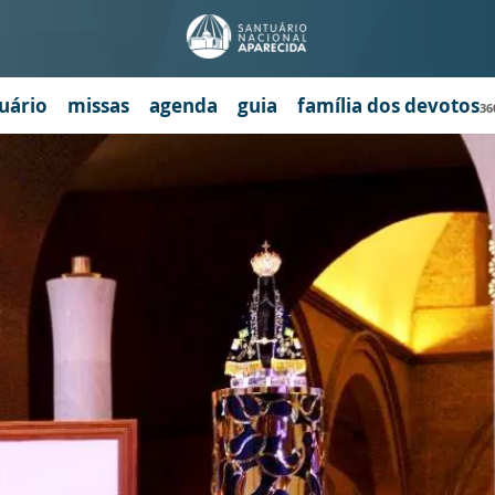
uário
missas
agenda
guia
família dos devotos
36