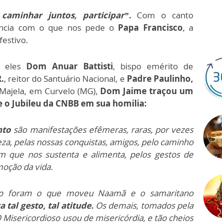
caminhar juntos, participar”.
Com o canto
ância com o que nos pede o
Papa Francisco
, a
festivo.
e eles
Dom Anuar Battisti
, bispo emérito de
.
, reitor do Santuário Nacional, e
Padre Paulinho,
 Majela, em Curvelo (MG),
Dom Jaime traçou um
e o Jubileu da CNBB em sua homilia:
nto
são manifestações efêmeras, raras, por vezes
eza, pelas nossas conquistas, amigos, pelo caminho
m que nos sustenta e alimenta, pelos gestos de
moção da vida.
to foram o que moveu Naamã e o samaritano
 tal gesto, tal atitude.
Os demais, tomados pela
O Misericordioso usou de misericórdia, e tão cheios