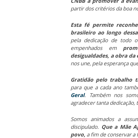
CNBB a promover a evang
partir dos critérios da boa n
Esta fé permite reconh
brasileiro ao longo dess
pela dedicação de todo o 
empenhados em
prom
desigualdades, a obra da 
nos une, pela esperança que
Gratidão pelo trabalho 
para que a cada ano tamb
Geral
. Também nos somos
agradecer tanta dedicação, 
Somos animados a assum
discipulado.
Que a Mãe Ap
povo,
a fim de conservar a 