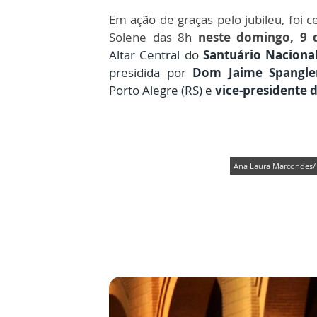
Em ação de graças pelo jubileu, foi c
Solene das 8h
neste domingo, 9 
Altar Central do
Santuário Naciona
presidida por
D
om Jaime Spangl
Porto Alegre (RS) e
vice-presidente 
Ana Laura Marcondes/ 