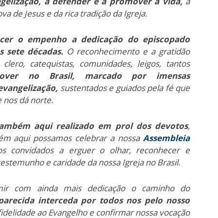
elização, a defender e a promover a vida,
a
ova de Jesus e da rica tradição da Igreja.
ecer o empenho a dedicação do episcopado
as sete décadas.
O reconhecimento e a gratidão
clero, catequistas, comunidades, leigos, tantos
over no Brasil, marcado por imensas
evangelização,
sustentados e guiados pela fé que
 nos dá norte.
também aqui realizado em prol dos devotos
,
ém aqui possamos celebrar a nossa
Assembleia
 convidados a erguer o olhar, reconhecer e
testemunho e caridade da nossa Igreja no Brasil.
ir com ainda mais dedicação o caminho do
arecida interceda por todos nos pelo nosso
fidelidade ao Evangelho e confirmar nossa vocação