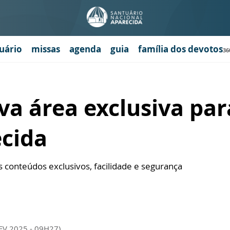
uário
missas
agenda
guia
família dos devotos
36
a área exclusiva par
cida
conteúdos exclusivos, facilidade e segurança
EV 2025 - 09H27)