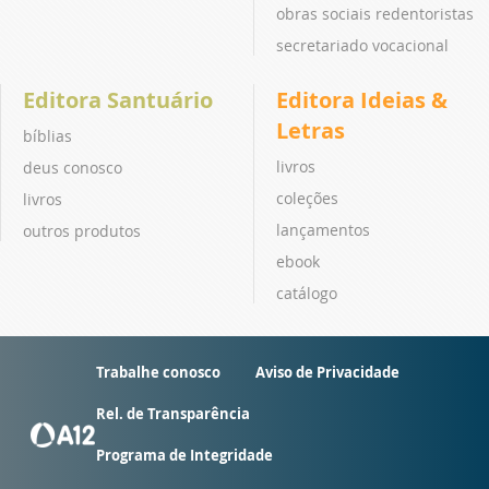
obras sociais redentoristas
secretariado vocacional
Editora Santuário
Editora Ideias &
Letras
bíblias
livros
deus conosco
coleções
livros
lançamentos
outros produtos
ebook
catálogo
Trabalhe conosco
Aviso de Privacidade
Rel. de Transparência
Programa de Integridade