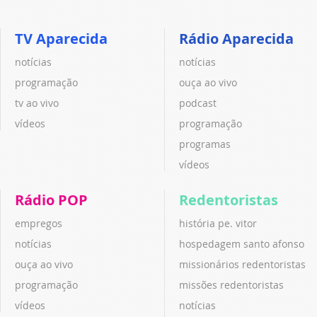
TV Aparecida
Rádio Aparecida
notícias
notícias
programação
ouça ao vivo
tv ao vivo
podcast
vídeos
programação
programas
vídeos
Rádio POP
Redentoristas
empregos
história pe. vitor
notícias
hospedagem santo afonso
ouça ao vivo
missionários redentoristas
programação
missões redentoristas
vídeos
notícias