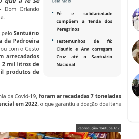
o que a fé se
Leia Mais
- Dom Orlando
Fé e solidariedade
a.
compõem a Tenda dos
Peregrinos
 pelo
Santuário
a da Padroeira
Testemunhos de fé:
rou com o Gesto
Claudio e Ana carregam
m arrecadados
Cruz até o Santuário
2 mil litros de
Nacional
il produtos de
mia da Covid-19,
foram arrecadadas 7 toneladas
encial em 2022
, o que garantiu a doação dos itens
Reprodução/ Youtube A12