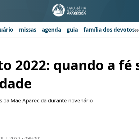
uário
missas
agenda
guia
família dos devotos
36
o 2022: quando a fé 
edade
s da Mãe Aparecida durante novenário
 OUT 2022 - 09H00)