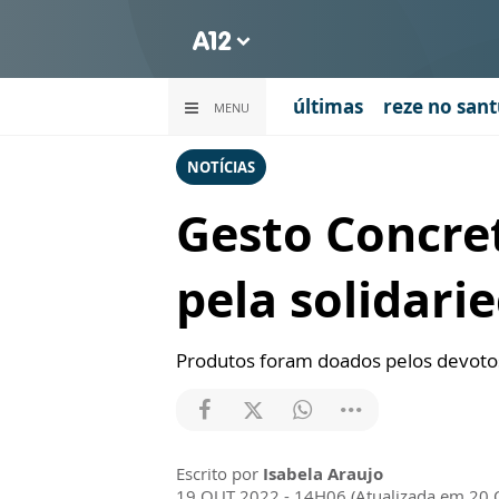
últimas
reze no sant
MENU
NOTÍCIAS
Gesto Concret
pela solidari
Produtos foram doados pelos devoto
Escrito por
Isabela Araujo
19 OUT 2022 - 14H06 (Atualizada em 20