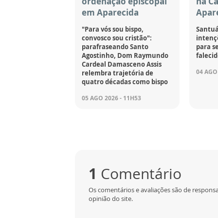
ordenação episcopal
na C
em Aparecida
Apar
"Para vós sou bispo,
Santuá
convosco sou cristão":
intençõ
parafraseando Santo
para se
Agostinho, Dom Raymundo
falecid
Cardeal Damasceno Assis
04 AGO 
relembra trajetória de
quatro décadas como bispo
05 AGO 2026 - 11H53
1
Comentário
Os comentários e avaliações são de responsa
opinião do site.