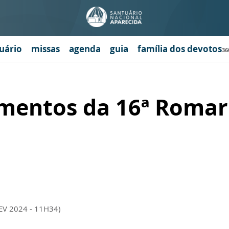
uário
missas
agenda
guia
família dos devotos
36
entos da 16ª Romari
EV 2024 - 11H34)