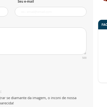
Seu e-mail
FA
500
:
trar se diamante da imagem, o inconi de nossa
parecida!