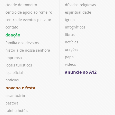
cidade do romeiro
dúvidas religiosas
centro de apoio ao romeiro
espiritualidade
centro de eventos pe. vitor
igreja
contato
infográficos
doação
libras
notícias
família dos devotos
orações
história de nossa senhora
papa
imprensa
vídeos
locais turísticos
anuncie no A12
loja oficial
notícias
novena e festa
o santuário
pastoral
rainha hotéis