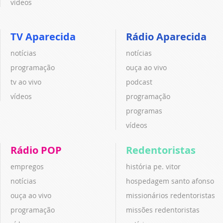
vídeos
TV Aparecida
Rádio Aparecida
notícias
notícias
programação
ouça ao vivo
tv ao vivo
podcast
vídeos
programação
programas
vídeos
Rádio POP
Redentoristas
empregos
história pe. vitor
notícias
hospedagem santo afonso
ouça ao vivo
missionários redentoristas
programação
missões redentoristas