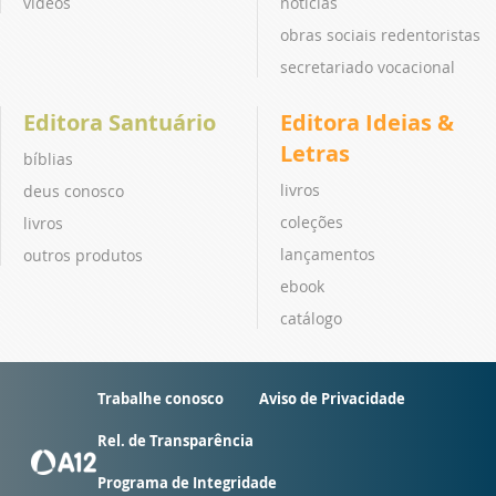
vídeos
notícias
obras sociais redentoristas
secretariado vocacional
Editora Santuário
Editora Ideias &
Letras
bíblias
livros
deus conosco
coleções
livros
lançamentos
outros produtos
ebook
catálogo
Trabalhe conosco
Aviso de Privacidade
Rel. de Transparência
Programa de Integridade