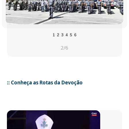
1
2
3
4
5
6
2
/6
:: Conheça as Rotas da Devoção