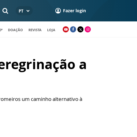
Fazer login
PT
0º
DOAÇÃO
REVISTA
LOJA
eregrinação a
 romeiros um caminho alternativo à