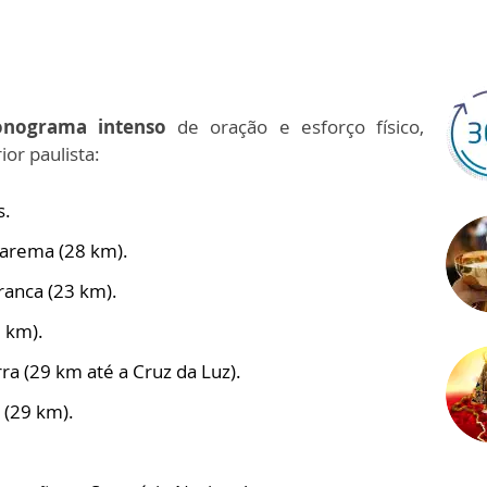
onograma intenso
de oração e esforço físico,
or paulista:
s.
rarema (28 km).
ranca (23 km).
 km).
a (29 km até a Cruz da Luz).
(29 km).