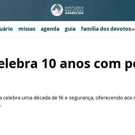
uário
missas
agenda
guia
família dos devotos
36
elebra 10 anos com p
ota celebra uma década de fé e segurança, oferecendo aos
.