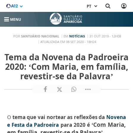
PT
MENU
POR
SANTUÁRIO NACIONAL
EM
NOTÍCIAS
31 OUT 2019 - 12H08
ATUALIZADA EM 08 SET 2020 - 18H24
Tema da Novena da Padroeira
2020: ‘Com Maria, em família,
revestir-se da Palavra’
O
tema que vai nortear as reflexões da
Novena
‘Com Maria,
e Festa da Padroeira
para 2020 é
em família, revestir-se da Palavra’
.