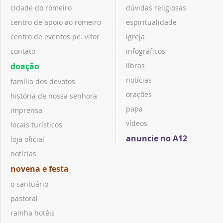
cidade do romeiro
dúvidas religiosas
centro de apoio ao romeiro
espiritualidade
centro de eventos pe. vitor
igreja
contato
infográficos
doação
libras
notícias
família dos devotos
orações
história de nossa senhora
papa
imprensa
vídeos
locais turísticos
anuncie no A12
loja oficial
notícias
novena e festa
o santuário
pastoral
rainha hotéis