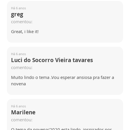
Há 6 anos
greg
comentou:
Great, i like it!
Há 6 anos
Luci do Socorro Vieira tavares
comentou:
Muito lindo o tema .Vou esperar ansiosa pra fazer a
novena
Há 6 anos
Marilene
comentou:
O tema da novena/2020 esta lindo, inspirador por