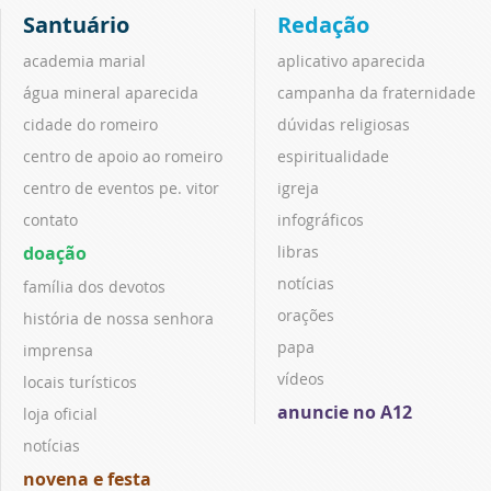
Santuário
Redação
academia marial
aplicativo aparecida
água mineral aparecida
campanha da fraternidade
cidade do romeiro
dúvidas religiosas
centro de apoio ao romeiro
espiritualidade
centro de eventos pe. vitor
igreja
contato
infográficos
doação
libras
notícias
família dos devotos
orações
história de nossa senhora
papa
imprensa
vídeos
locais turísticos
anuncie no A12
loja oficial
notícias
novena e festa