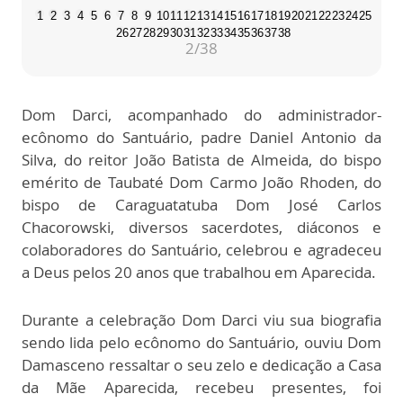
1
2
3
4
5
6
7
8
9
10
11
12
13
14
15
16
17
18
19
20
21
22
23
24
25
26
27
28
29
30
31
32
33
34
35
36
37
38
2
/38
Dom Darci, acompanhado do administrador-
ecônomo do Santuário, padre Daniel Antonio da
Silva, do reitor João Batista de Almeida, do bispo
emérito de Taubaté Dom Carmo João Rhoden, do
bispo de Caraguatatuba Dom José Carlos
Chacorowski, diversos sacerdotes, diáconos e
colaboradores do Santuário, celebrou e agradeceu
a Deus pelos 20 anos que trabalhou em Aparecida.
Durante a celebração Dom Darci viu sua biografia
sendo lida pelo ecônomo do Santuário, ouviu Dom
Damasceno ressaltar o seu zelo e dedicação a Casa
da Mãe Aparecida, recebeu presentes, foi