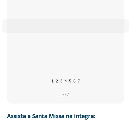
1
2
3
4
5
6
7
3
/7
Assista a Santa Missa na íntegra: