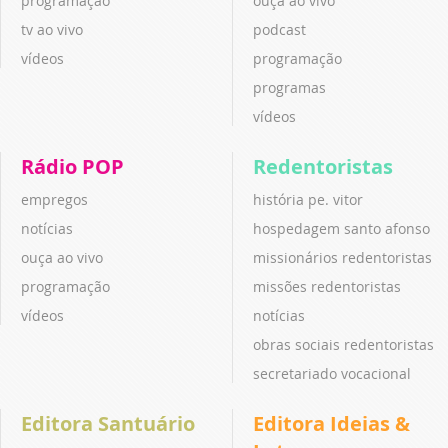
programação
ouça ao vivo
tv ao vivo
podcast
vídeos
programação
programas
vídeos
Rádio POP
Redentoristas
empregos
história pe. vitor
notícias
hospedagem santo afonso
ouça ao vivo
missionários redentoristas
programação
missões redentoristas
vídeos
notícias
obras sociais redentoristas
secretariado vocacional
Editora Santuário
Editora Ideias &