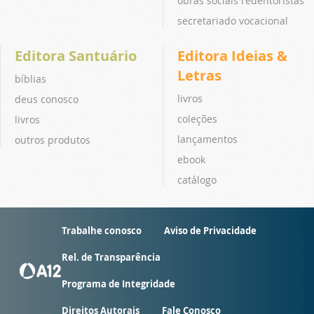
obras sociais redentoristas
secretariado vocacional
Editora Santuário
Editora Ideias &
Letras
bíblias
livros
deus conosco
coleções
livros
lançamentos
outros produtos
ebook
catálogo
Trabalhe conosco
Aviso de Privacidade
Rel. de Transparência
Programa de Integridade
Direitos Autorais
Fale Conosco