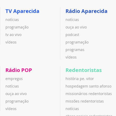
TV Aparecida
Rádio Aparecida
notícias
notícias
programação
ouça ao vivo
tv ao vivo
podcast
vídeos
programação
programas
vídeos
Rádio POP
Redentoristas
empregos
história pe. vitor
notícias
hospedagem santo afonso
ouça ao vivo
missionários redentoristas
programação
missões redentoristas
vídeos
notícias