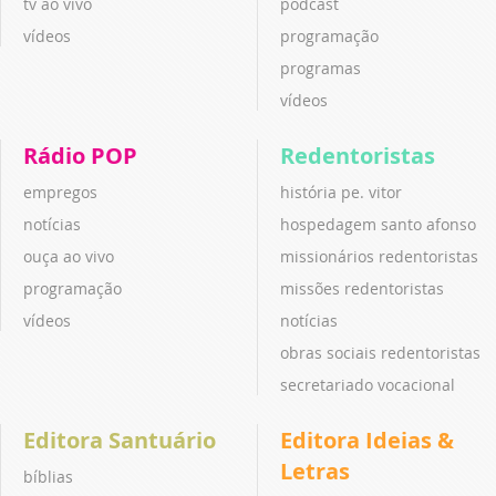
tv ao vivo
podcast
vídeos
programação
programas
vídeos
Rádio POP
Redentoristas
empregos
história pe. vitor
notícias
hospedagem santo afonso
ouça ao vivo
missionários redentoristas
programação
missões redentoristas
vídeos
notícias
obras sociais redentoristas
secretariado vocacional
Editora Santuário
Editora Ideias &
Letras
bíblias