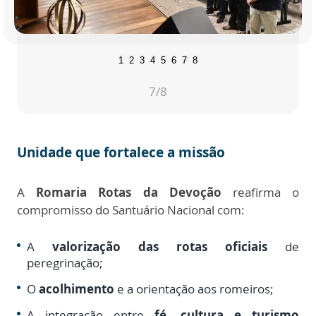
1
2
3
4
5
6
7
8
7
/8
Unidade que fortalece a missão
A
Romaria Rotas da Devoção
reafirma o
compromisso do Santuário Nacional com:
A
valorização das rotas oficiais
de
peregrinação;
O
acolhimento
e a orientação aos romeiros;
A integração entre
fé, cultura e turismo